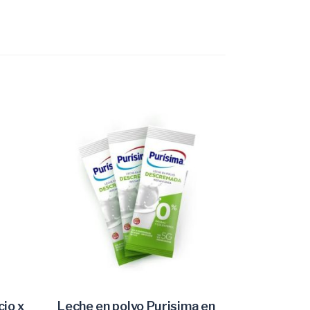
cio x
Leche en polvo Purisima en
AÑADIR AL CARRITO