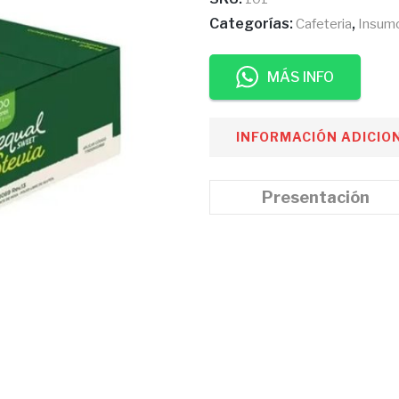
era:
es
$ 15.000.
$ 
Categorías:
,
Cafeteria
Insum
MÁS INFO
INFORMACIÓN ADICIO
Presentación