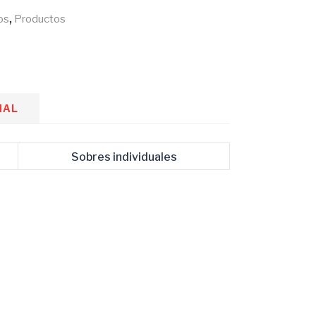
:
13.000.
,
os
Productos
NAL
Sobres individuales