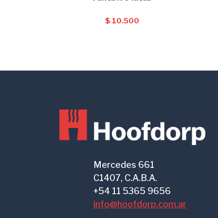
$
10.500
Mercedes 661
C1407, C.A.B.A.
+54 11 5365 9656
info@hoofdorp.com.ar