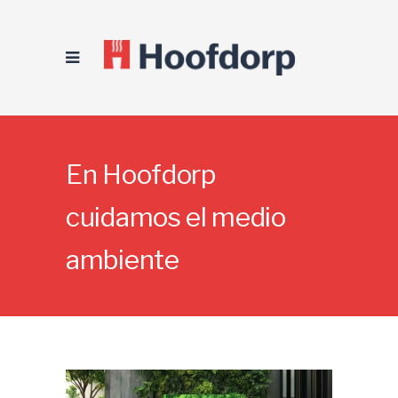
En Hoofdorp
cuidamos el medio
ambiente