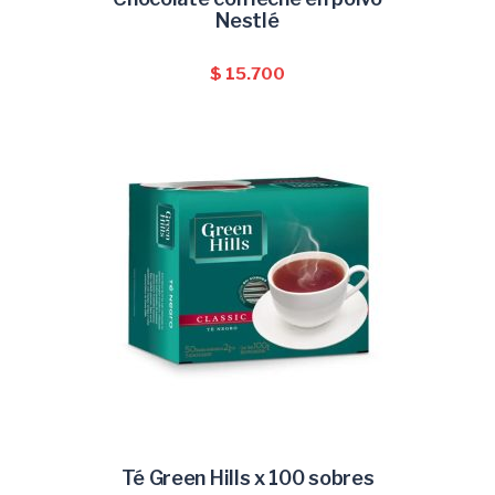
Nestlé
$
15.700
Té Green Hills x 100 sobres
AÑADIR AL CARRITO