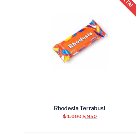
Rhodesia Terrabusi
AÑADIR AL CARRITO
El
El
$
1.000
$
950
precio
precio
original
actual