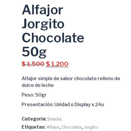
Alfajor
Jorgito
Chocolate
50g
El
El
$
1.500
$
1.200
precio
precio
original
actual
Alfajor simple de sabor chocolate relleno de
era:
es:
dulce de leche
$ 1.500.
$ 1.200.
Peso: 50gr
Presentación: Unidad o Display x 24u
Categoría:
Snacks
Etiquetas:
,
,
Alfajor
Chocolate
Jorgito